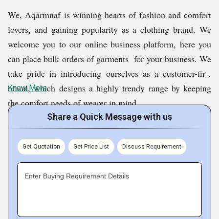
We, Aqarmnaf is winning hearts of fashion and comfort
lovers, and gaining popularity as a clothing brand. We
welcome you to our online business platform, here you
can place bulk orders of garments for your business. We
take pride in introducing ourselves as a customer-first
brand, which designs a highly trendy range by keeping
Know More
the comfort needs of wearer in mind.
Share a Quick Message with us
As a manufacturer and exporter, we are extensively
popular in the market. Our portfolio includes Mens
Get Quotation
Get Price List
Discuss Requirement
Fancy Shirt, Mens Designer Jeans, Jannat-Ul Firdaus
Premium Perfume Oil, Black Touch Premium Fragrance
Enter Buying Requirement Details
Spray, and many other trendy garments. These are
fashioned from soft skin-friendly fabrics of different