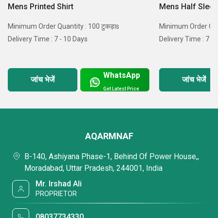
Mens Printed Shirt
Mens Half Sleev
Minimum Order Quantity : 100 टुकड़ाs
Minimum Order Quan
Delivery Time : 7 - 10 Days
Delivery Time : 7 -
WhatsApp
जांच भेजें
जांच भेजें
Get Latest Price
AQARMNAF
B-140, Ashiyana Phase-1, Behind Of Power House,,
Moradabad, Uttar Pradesh, 244001, India
Mr. Irshad Ali
PROPRIETOR
08037734330