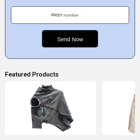
types, colors, and patterns.
मोबाइल number
Key Facts About Aqarmnaf:
Featured Products