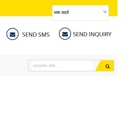
भाषा बदलें