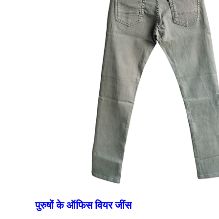
पुरुषों के ऑफिस वियर जींस